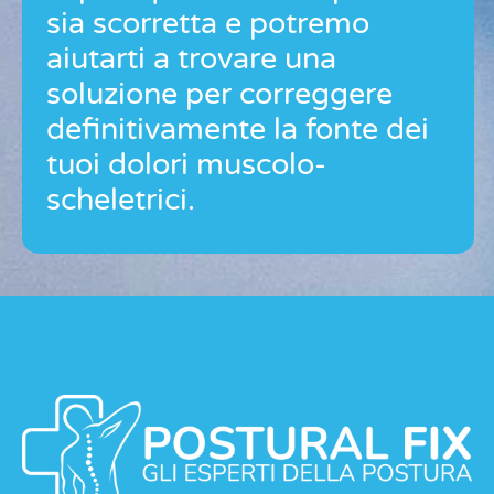
sia scorretta e potremo
aiutarti a trovare una
soluzione per correggere
definitivamente la fonte dei
tuoi dolori muscolo-
scheletrici.