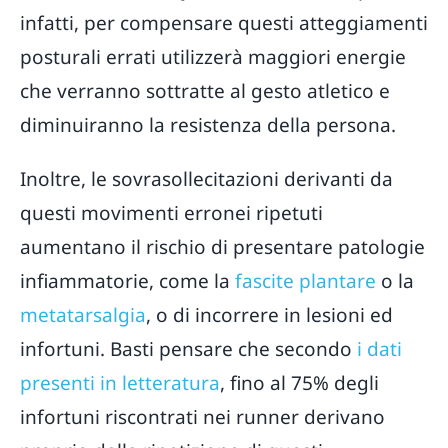
infatti, per compensare questi atteggiamenti
posturali errati utilizzerà maggiori energie
che verranno sottratte al gesto atletico e
diminuiranno la resistenza della persona.
Inoltre, le sovrasollecitazioni derivanti da
questi movimenti erronei ripetuti
aumentano il rischio di presentare patologie
infiammatorie, come la
fascite plantare
o la
metatarsalgia
, o di incorrere in lesioni ed
infortuni. Basti pensare che secondo
i dati
presenti in letteratura
, fino al 75% degli
infortuni riscontrati nei runner derivano