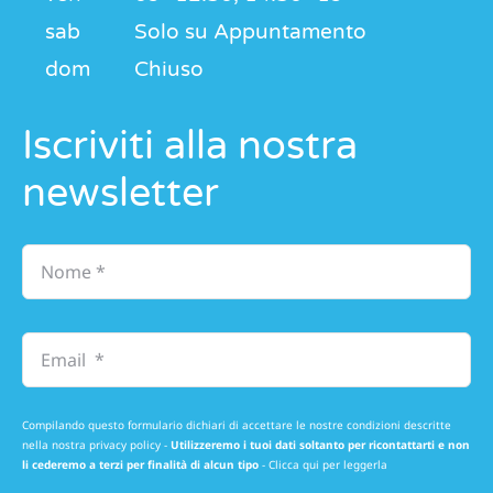
sab
Solo su Appuntamento
dom
Chiuso
Iscriviti alla nostra
newsletter
Compilando questo formulario dichiari di accettare le nostre condizioni descritte
nella nostra privacy policy -
Utilizzeremo i tuoi dati soltanto per ricontattarti e non
li cederemo a terzi per finalità di alcun tipo
-
Clicca qui per leggerla