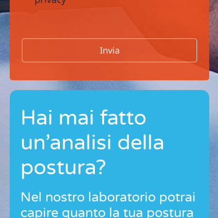
Invia
Hai mai fatto
un’analisi della
postura?
Nel nostro laboratorio potrai
capire quanto la tua postura