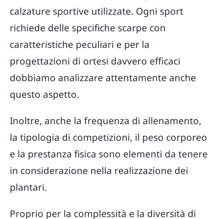
calzature sportive utilizzate. Ogni sport
richiede delle specifiche scarpe con
caratteristiche peculiari e per la
progettazioni di ortesi davvero efficaci
dobbiamo analizzare attentamente anche
questo aspetto.
Inoltre, anche la frequenza di allenamento,
la tipologia di competizioni, il peso corporeo
e la prestanza fisica sono elementi da tenere
in considerazione nella realizzazione dei
plantari.
Proprio per la complessità e la diversità di