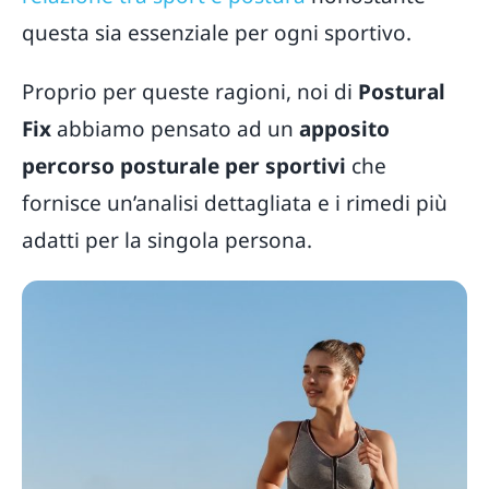
questa sia essenziale per ogni sportivo.
Proprio per queste ragioni, noi di
Postural
Fix
abbiamo pensato ad un
apposito
percorso posturale per sportivi
che
fornisce un’analisi dettagliata e i rimedi più
adatti per la singola persona.