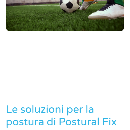
Le soluzioni per la
postura di Postural Fix