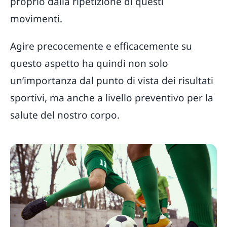
proprio dalla ripetizione di questi
movimenti.
Agire precocemente e efficacemente su
questo aspetto ha quindi non solo
un’importanza dal punto di vista dei risultati
sportivi, ma anche a livello preventivo per la
salute del nostro corpo.