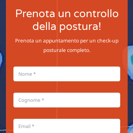
Prenota un controllo
della postura!
Prenota un appuntamento per un check-up
posturale completo.