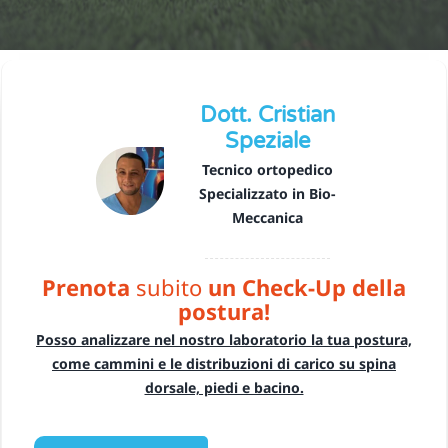
L’Esperto Risponde
Dott. Cristian
Contattaci
Speziale
Tecnico ortopedico
Specializzato in Bio-
Meccanica
Prenota
subito
un Check-Up della
postura!
Posso analizzare nel nostro laboratorio la tua postura,
come cammini e le distribuzioni di carico su spina
dorsale, piedi e bacino.